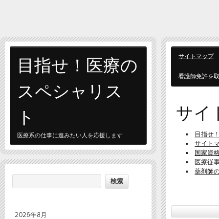
目指せ！医療の
サイトマップ
看護師免許を
スペシャリス
サイ
ト
目指せ
医療系の仕事に進みたい人を応援します
サイト
国家資
医療従
薬剤師
2026年8月